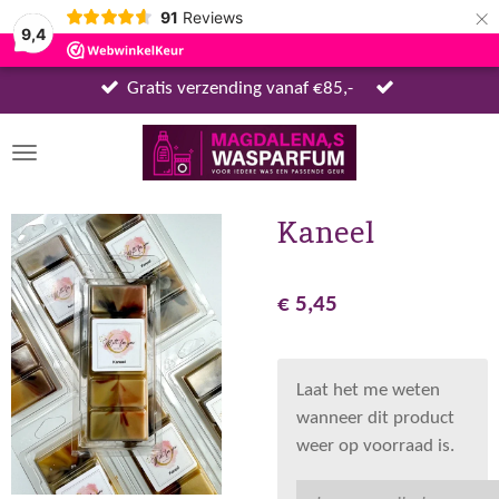
×
91
Reviews
9,4
Gratis verzending vanaf €85,-
Kaneel
€ 5,45
Laat het me weten
wanneer dit product
weer op voorraad is.