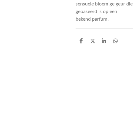
sensuele bloemige geur die
gebaseerd is op een
bekend parfum.
D
D
S
D
e
e
h
e
l
e
a
l
e
l
r
e
n
e
n