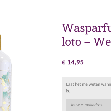
Wasparfu
loto – W
€ 14,95
Laat het me weten wanne
is.