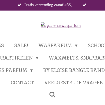
Gratis verzending vanaf €85,-
MS
SALE!
WASPARFUM
SCHO
URARTIKELEN
WAXMELTS, SNAPBAR
ES PARFUM
BY ELOISE BANGLE BAND
N
CONTACT
VEELGESTELDE VRAGE