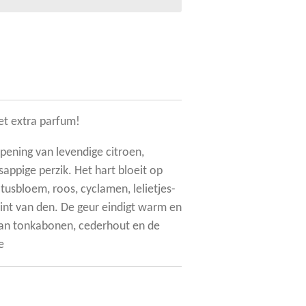
t extra parfum!
pening van levendige citroen,
appige perzik. Het hart bloeit op
tusbloem, roos, cyclamen, lelietjes-
hint van den. De geur eindigt warm en
van tonkabonen, cederhout en de
e