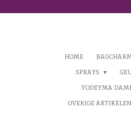
Ga
direct
naar
de
hoofdinhoud
HOME
BAGCHAR
SPRAYS
GE
YODEYMA DAM
OVERIGE ARTIKELE