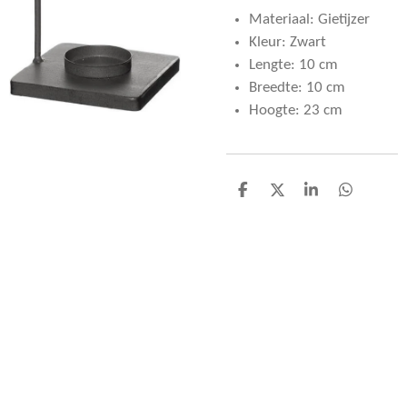
Materiaal: Gietijzer
Kleur: Zwart
Lengte: 10 cm
Breedte: 10 cm
Hoogte: 23 cm
D
D
S
D
e
e
h
e
l
e
a
l
e
l
r
e
n
e
n