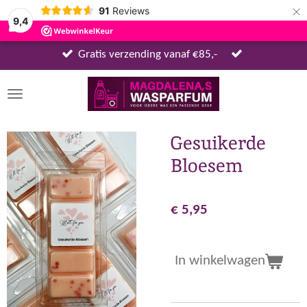
×
91
Reviews
9,4
Gratis verzending vanaf €85,-
Gesuikerde
Bloesem
€ 5,95
In winkelwagen