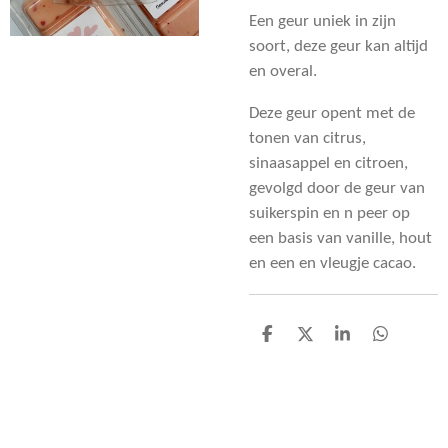
Een geur uniek in zijn
soort, deze geur kan altijd
en overal.
Deze geur opent met de
tonen van citrus,
sinaasappel en citroen,
gevolgd door de geur van
suikerspin en n peer op
een basis van vanille, hout
en een en vleugje cacao.
D
D
S
D
e
e
h
e
l
e
a
l
e
l
r
e
n
e
n