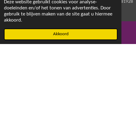
KVK: 71581928
Deze website gebruikt cookies voor analyse-
doeleinden en/of het tonen van advertenties. Door
gebruik te blijven maken van de site gaat u hiermee
akkoord.
© 2021 - 2026 Magdalenaswasparfum
Akkoord
E-mailadres
Facebook