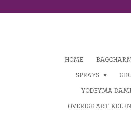
Ga
direct
naar
de
hoofdinhoud
HOME
BAGCHAR
SPRAYS
GE
YODEYMA DAM
OVERIGE ARTIKELE