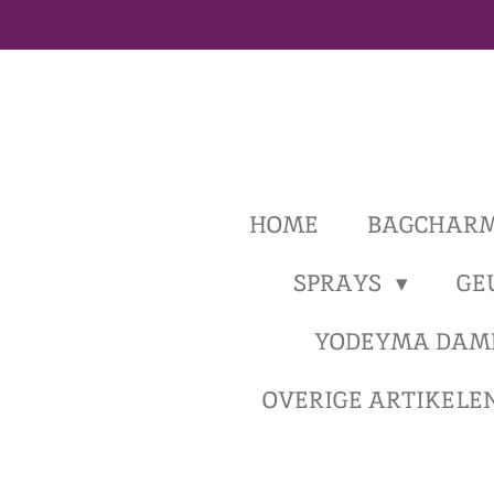
Ga
direct
naar
de
hoofdinhoud
HOME
BAGCHAR
SPRAYS
GE
YODEYMA DAM
OVERIGE ARTIKELE