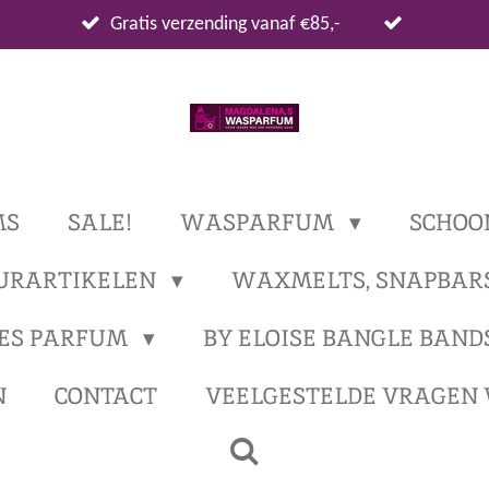
Gratis verzending vanaf €85,-
MS
SALE!
WASPARFUM
SCHOO
URARTIKELEN
WAXMELTS, SNAPBAR
ES PARFUM
BY ELOISE BANGLE BAND
N
CONTACT
VEELGESTELDE VRAGEN