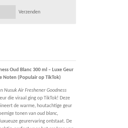
Verzenden
ness Oud Blanc 300 ml – Luxe Geur
e Noten (Populair op TikTok)
an
Nusuk Air Freshener Goodness
eur die viraal ging op TikTok! Deze
bineert de warme, houtachtige geur
loemige tonen van
oud blanc
,
luxueuze geurervaring ontstaat. De