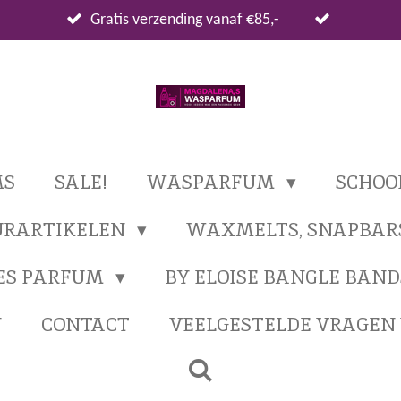
Gratis verzending vanaf €85,-
MS
SALE!
WASPARFUM
SCHO
URARTIKELEN
WAXMELTS, SNAPBAR
ES PARFUM
BY ELOISE BANGLE BAND
N
CONTACT
VEELGESTELDE VRAGE