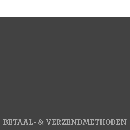
n
e
BETAAL- & VERZENDMETHODEN