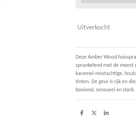
Uitverkocht
Deze Amber Wood huisspray
sprankelend met de meest e
karamel-nootachtige, houtac
tinten. De geur is rijk en di
boeiend, sensueel en sterk.
D
D
S
e
e
h
l
e
a
e
l
r