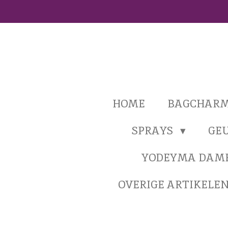
Ga
direct
naar
de
hoofdinhoud
HOME
BAGCHAR
SPRAYS
GE
YODEYMA DAM
OVERIGE ARTIKELE