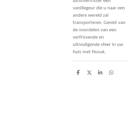
luchtverfrisser een
vanillegeur die u naar een
andere wereld zal
transporteren. Geniet van
de voordelen van een
verfrissende en
uitnodigende sfeer in uw
huis met Nusuk.
D
D
S
D
e
e
h
e
l
e
a
l
e
l
r
e
n
e
n