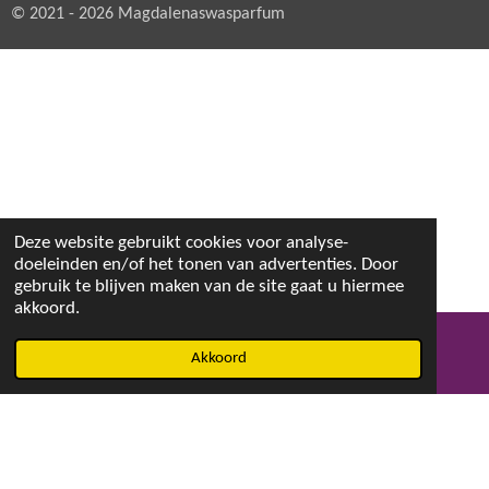
© 2021 - 2026 Magdalenaswasparfum
Deze website gebruikt cookies voor analyse-
doeleinden en/of het tonen van advertenties. Door
gebruik te blijven maken van de site gaat u hiermee
akkoord.
Akkoord
E-mailadres
Facebook