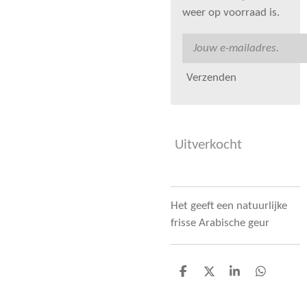
weer op voorraad is.
Verzenden
Uitverkocht
Het geeft een natuurlijke
frisse Arabische geur
D
D
S
D
e
e
h
e
l
e
a
l