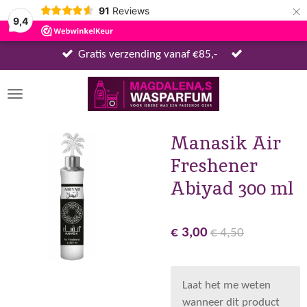
×
91
Reviews
9,4
Gratis verzending vanaf €85,-
Manasik Air
Freshener
Abiyad 300 ml
€ 3,00
€ 4,50
Laat het me weten
wanneer dit product