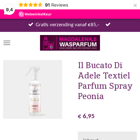
×
91
Reviews
9,4
Gratis verzending vanaf €85,-
Il Bucato Di
Adele Textiel
Parfum Spray
Peonia
€ 6,95