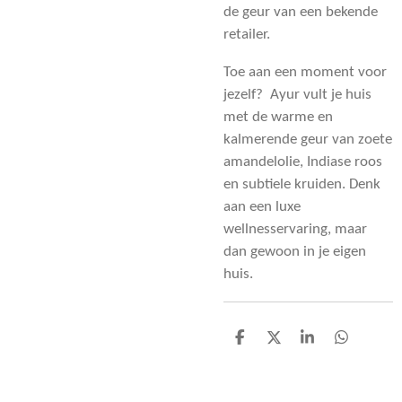
de geur van een bekende
retailer.
Toe aan een moment voor
jezelf?
Ayur vult je huis
met de warme en
kalmerende geur van zoete
amandelolie, Indiase roos
en subtiele kruiden. Denk
aan een luxe
wellnesservaring, maar
dan gewoon in je eigen
huis.
D
D
S
D
e
e
h
e
l
e
a
l
e
l
r
e