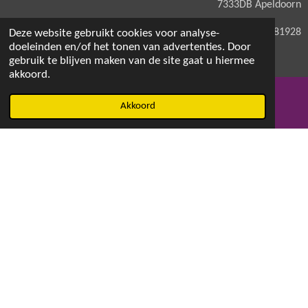
7333DB Apeldoorn
KVK: 71581928
Deze website gebruikt cookies voor analyse-
doeleinden en/of het tonen van advertenties. Door
gebruik te blijven maken van de site gaat u hiermee
akkoord.
© 2021 - 2026 Magdalenaswasparfum
Akkoord
E-mailadres
Facebook