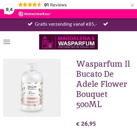
×
91
Reviews
9,4
Gratis verzending vanaf €85,-
Wasparfum Il
Bucato De
Adele Flower
Bouquet
500ML
€ 26,95