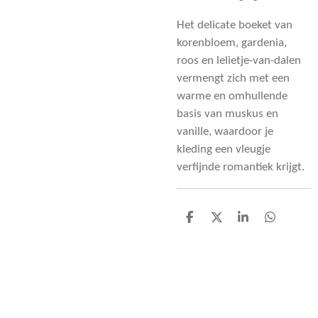
Het delicate boeket van
korenbloem, gardenia,
roos en lelietje-van-dalen
vermengt zich met een
warme en omhullende
basis van muskus en
vanille, waardoor je
kleding een vleugje
verfijnde romantiek krijgt.
D
D
S
D
e
e
h
e
l
e
a
l
e
l
r
e
n
e
n