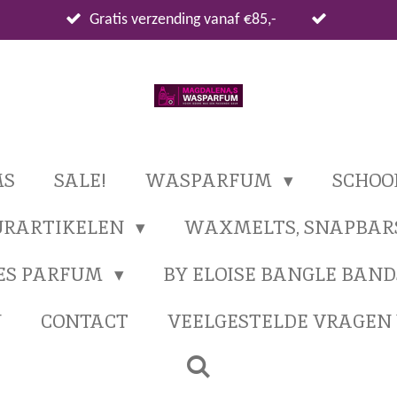
Gratis verzending vanaf €85,-
MS
SALE!
WASPARFUM
SCHO
URARTIKELEN
WAXMELTS, SNAPBAR
ES PARFUM
BY ELOISE BANGLE BAND
N
CONTACT
VEELGESTELDE VRAGE