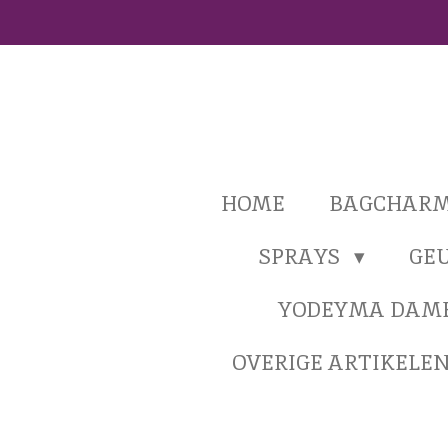
Ga
direct
naar
de
hoofdinhoud
HOME
BAGCHAR
SPRAYS
GE
YODEYMA DAM
OVERIGE ARTIKELE