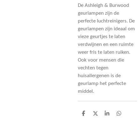
De Ashleigh & Burwood
geurlampen zijn de
perfecte luchtreinigers. De
geurlampen zijn ideaal om
vieze geurtjes te laten
verdwijnen en een ruimte
weer fris te laten ruiken.
Ook voor mensen die
vechten tegen
huisallergenen is de
geurlamp het perfecte
middel.
D
D
S
D
e
e
h
e
l
e
a
l
e
l
r
e
n
e
n