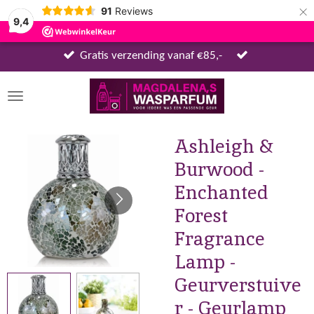
×
91
Reviews
9,4
Gratis verzending vanaf €85,-
Ashleigh &
Burwood -
Enchanted
Forest
Fragrance
Lamp -
Geurverstuive
r - Geurlamp