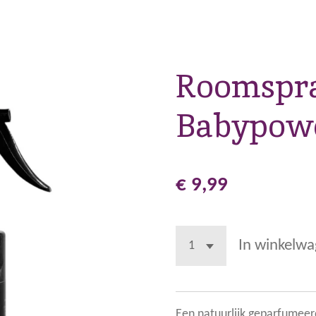
Roomspra
Babypow
€ 9,99
In winkelw
Een natuurlijk geparfumee