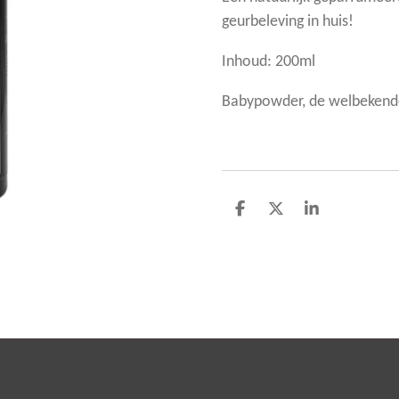
geurbeleving in huis!
Inhoud: 200ml
Babypowder, de welbekend
D
D
S
e
e
h
l
e
a
e
l
r
n
e