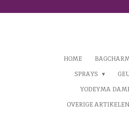
Ga
direct
naar
de
hoofdinhoud
HOME
BAGCHAR
SPRAYS
GE
YODEYMA DAM
OVERIGE ARTIKELE