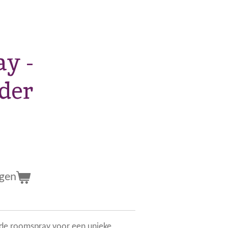
y -
der
agen
rde roomspray voor een unieke