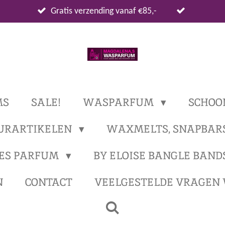
Gratis verzending vanaf €85,-
MS
SALE!
WASPARFUM
SCHOO
URARTIKELEN
WAXMELTS, SNAPBAR
ES PARFUM
BY ELOISE BANGLE BAND
N
CONTACT
VEELGESTELDE VRAGEN