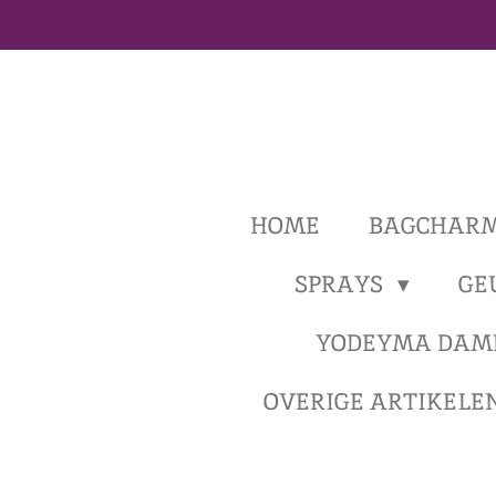
Ga
direct
naar
de
hoofdinhoud
HOME
BAGCHAR
SPRAYS
GE
YODEYMA DAM
OVERIGE ARTIKELE