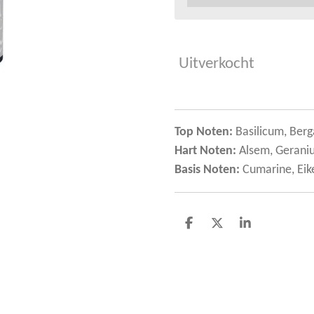
Uitverkocht
Top Noten:
Basilicum, Ber
Hart Noten:
Alsem, Geraniu
Basis Noten:
Cumarine, Ei
D
D
S
e
e
h
l
e
a
e
l
r
n
e