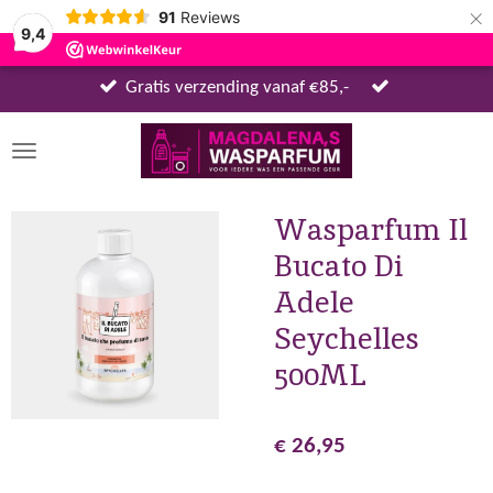
×
91
Reviews
9,4
Gratis verzending vanaf €85,-
Wasparfum Il
Bucato Di
Adele
Seychelles
500ML
€ 26,95