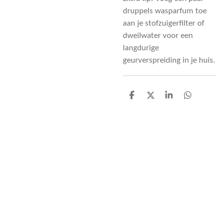
druppels wasparfum toe
aan je stofzuigerfilter of
dweilwater voor een
langdurige
geurverspreiding in je huis.
D
D
S
D
e
e
h
e
l
e
a
l
e
l
r
e
n
e
n