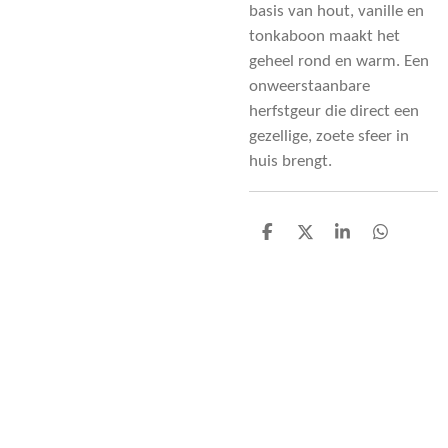
basis van hout, vanille en
tonkaboon maakt het
geheel rond en warm. Een
onweerstaanbare
herfstgeur die direct een
gezellige, zoete sfeer in
huis brengt.
D
D
S
D
e
e
h
e
l
e
a
l
e
l
r
e
n
e
n