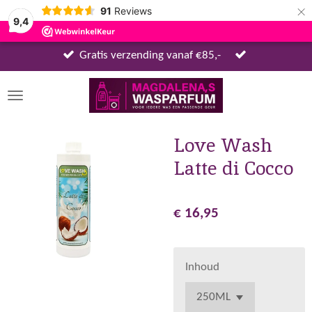
×
91
Reviews
9,4
Gratis verzending vanaf €85,-
Love Wash
Latte di Cocco
€ 16,95
Inhoud