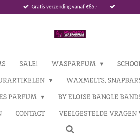
Gratis verzending vanaf €85,-
MS
SALE!
WASPARFUM
SCHOO
URARTIKELEN
WAXMELTS, SNAPBAR
ES PARFUM
BY ELOISE BANGLE BAND
N
CONTACT
VEELGESTELDE VRAGEN