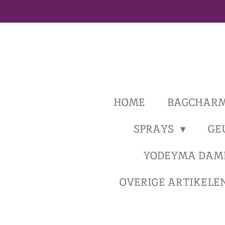
Ga
direct
naar
de
hoofdinhoud
HOME
BAGCHAR
SPRAYS
GE
YODEYMA DAM
OVERIGE ARTIKELE