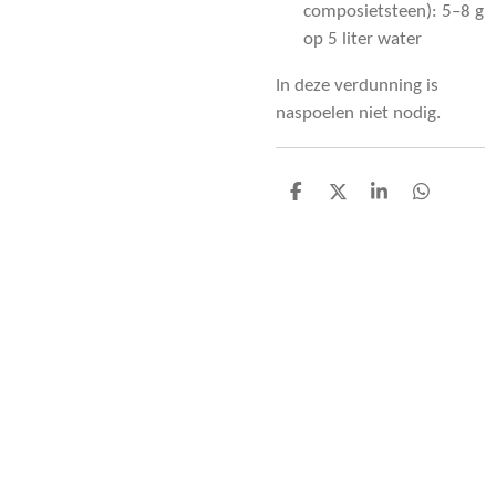
composietsteen): 5–8 g
op 5 liter water
In deze verdunning is
naspoelen niet nodig.
D
D
S
D
e
e
h
e
l
e
a
l
e
l
r
e
n
e
n