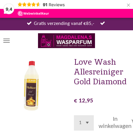
×
91
Reviews
9,4
Gratis verzending vanaf €85,-
Love Wash
Allesreiniger
Gold Diamond
€ 12,95
In
winkelwagen