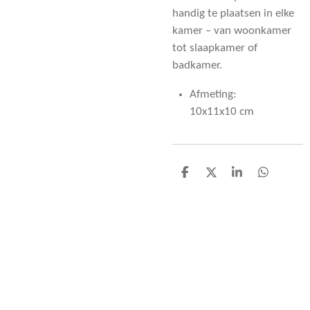
handig te plaatsen in elke
kamer – van woonkamer
tot slaapkamer of
badkamer.
Afmeting:
10x11x10 cm
D
D
S
D
e
e
h
e
l
e
a
l
e
l
r
e
n
e
n