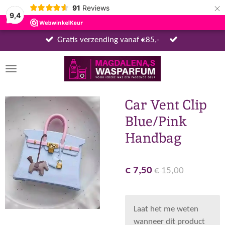
×
91
Reviews
9,4
Gratis verzending vanaf €85,-
Car Vent Clip
Blue/Pink
Handbag
€ 7,50
€ 15,00
Laat het me weten
wanneer dit product