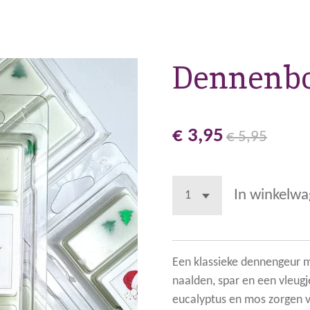
Dennenb
€ 3,95
€ 5,95
In winkelw
Een klassieke dennengeur m
naalden, spar en een vleug
eucalyptus en mos zorgen vo