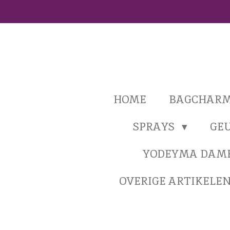
Ga
direct
naar
de
hoofdinhoud
HOME
BAGCHAR
SPRAYS
GE
YODEYMA DAM
OVERIGE ARTIKELE