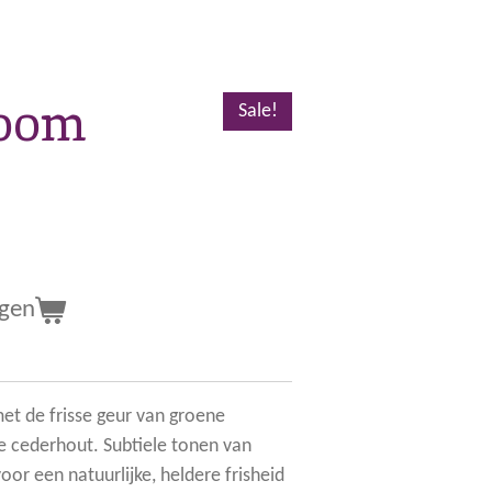
oom
Sale!
agen
et de frisse geur van groene
je cederhout. Subtiele tonen van
or een natuurlijke, heldere frisheid