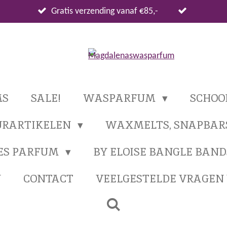
Gratis verzending vanaf €85,-
MS
SALE!
WASPARFUM
SCHO
URARTIKELEN
WAXMELTS, SNAPBAR
ES PARFUM
BY ELOISE BANGLE BAND
N
CONTACT
VEELGESTELDE VRAGE