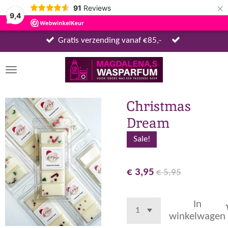
×
91
Reviews
9,4
Gratis verzending vanaf €85,-
Christmas
Dream
Sale!
€ 3,95
€ 5,95
In
winkelwagen