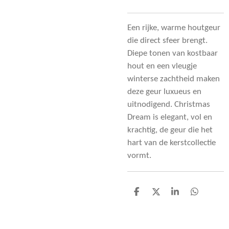
Een rijke, warme houtgeur
die direct sfeer brengt.
Diepe tonen van kostbaar
hout en een vleugje
winterse zachtheid maken
deze geur luxueus en
uitnodigend. Christmas
Dream is elegant, vol en
krachtig, de geur die het
hart van de kerstcollectie
vormt.
D
D
S
D
e
e
h
e
l
e
a
l
e
l
r
e