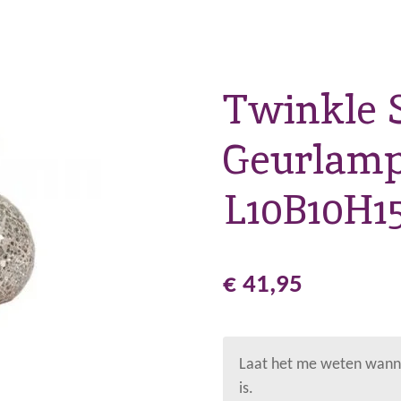
Twinkle 
Geurlamp 
L10B10H1
€ 41,95
Laat het me weten wanne
is.