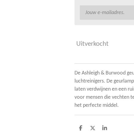
Uitverkocht
De Ashleigh & Burwood geu
luchtreinigers. De geurlamp
laten verdwijnen en een rui
voor mensen die vechten te
het perfecte middel.
D
D
S