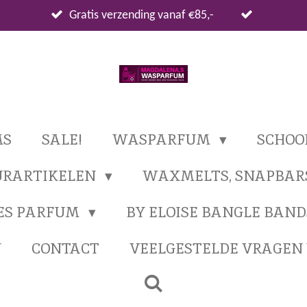
Gratis verzending vanaf €85,-
MS
SALE!
WASPARFUM
SCHO
URARTIKELEN
WAXMELTS, SNAPBAR
ES PARFUM
BY ELOISE BANGLE BAND
N
CONTACT
VEELGESTELDE VRAGE