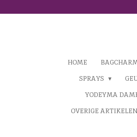
Ga
direct
naar
de
hoofdinhoud
HOME
BAGCHAR
SPRAYS
GE
YODEYMA DAM
OVERIGE ARTIKELE