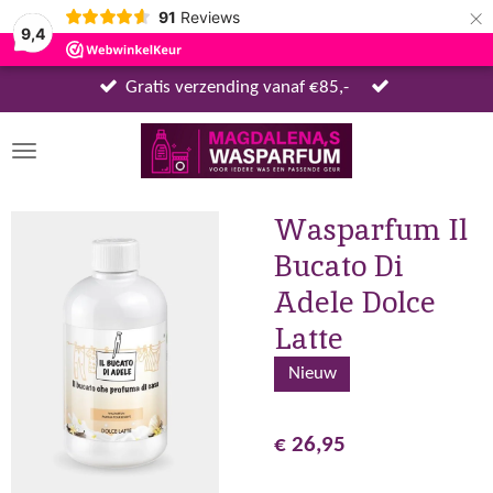
×
91
Reviews
9,4
Gratis verzending vanaf €85,-
Wasparfum Il
Bucato Di
Adele Dolce
Latte
Nieuw
€ 26,95