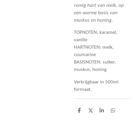
romig hart van melk, op
een warme basis van
muskus en honing.
TOPNOTEN: karamel,
vanille
HARTNOTEN: melk,
coumarine
BASISNOTEN: suiker,
muskus, honing
Verkrijgbaar in 500ml
formaat.
D
D
S
D
e
e
h
e
l
e
a
l
e
l
r
e
n
e
n