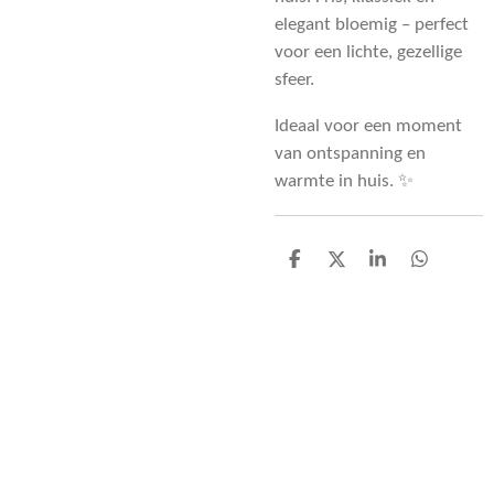
elegant bloemig – perfect
voor een lichte, gezellige
sfeer.
Ideaal voor een moment
van ontspanning en
warmte in huis. ✨
D
D
S
D
e
e
h
e
l
e
a
l
e
l
r
e
n
e
n