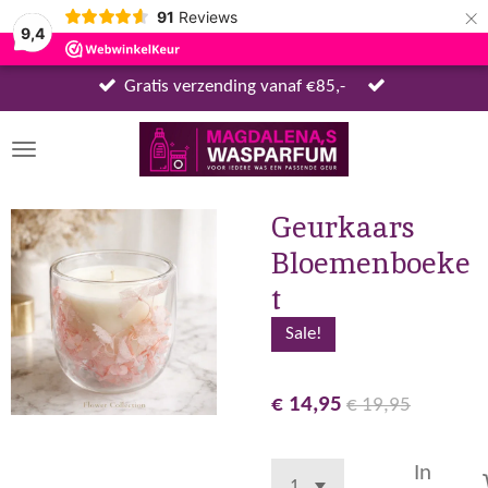
×
91
Reviews
9,4
Gratis verzending vanaf €85,-
Geurkaars
Bloemenboeke
t
Sale!
€ 14,95
€ 19,95
In