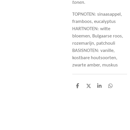
tonen.
TOPNOTEN: sinaasappel,
framboos, eucalyptus
HARTNOTEN: witte
bloemen, Bulgaarse roos,
rozemarijn, patchouli
BASISNOTEN: vanille,
kostbare houtsoorten,
zwarte amber, muskus
D
D
S
D
e
e
h
e
l
e
a
l
e
l
r
e
n
e
n