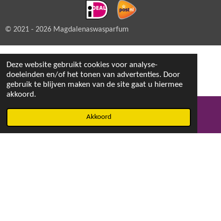
© 2021 - 2026 Magdalenaswasparfum
Deze website gebruikt cookies voor analyse-
doeleinden en/of het tonen van advertenties. Door
gebruik te blijven maken van de site gaat u hiermee
akkoord.
Akkoord
E-mailadres
Facebook