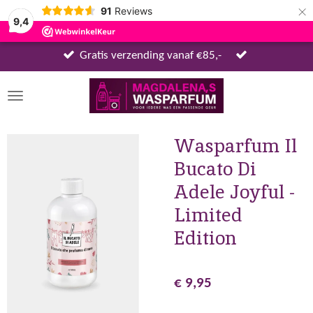
×
91
Reviews
9,4
Gratis verzending vanaf €85,-
Wasparfum Il
Bucato Di
Adele Joyful -
Limited
Edition
€ 9,95