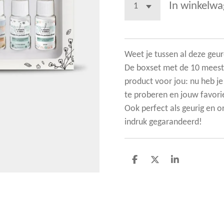
In winkelw
Weet je tussen al deze geur
De boxset met de 10 meest g
product voor jou: nu heb j
te proberen en jouw favorie
Ook perfect als geurig en o
indruk gegarandeerd!
D
D
S
e
e
h
l
e
a
e
l
r
n
e