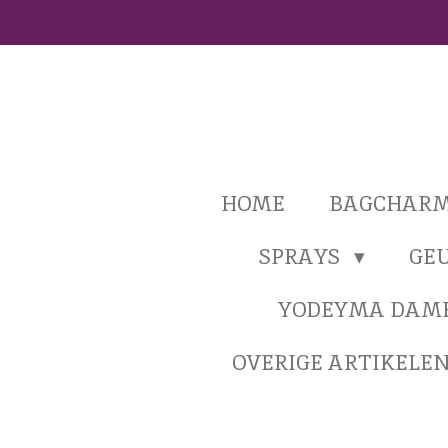
Ga
direct
naar
de
hoofdinhoud
HOME
BAGCHAR
SPRAYS
GE
YODEYMA DAM
OVERIGE ARTIKELE