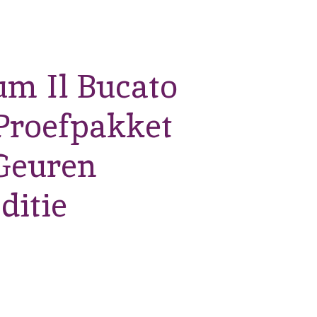
m Il Bucato
 Proefpakket
 Geuren
ditie