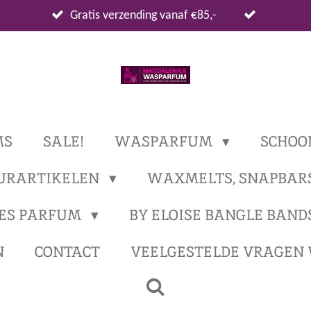
Gratis verzending vanaf €85,-
MS
SALE!
WASPARFUM
SCHOO
URARTIKELEN
WAXMELTS, SNAPBAR
ES PARFUM
BY ELOISE BANGLE BAND
N
CONTACT
VEELGESTELDE VRAGEN