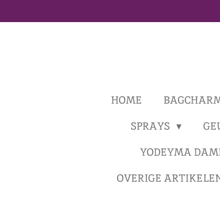
Ga
direct
naar
de
hoofdinhoud
HOME
BAGCHAR
SPRAYS
GE
YODEYMA DAM
OVERIGE ARTIKELE