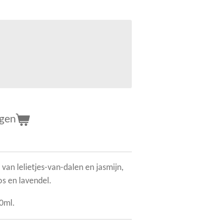
agen
van lelietjes-van-dalen en jasmijn,
os en lavendel.
00ml.