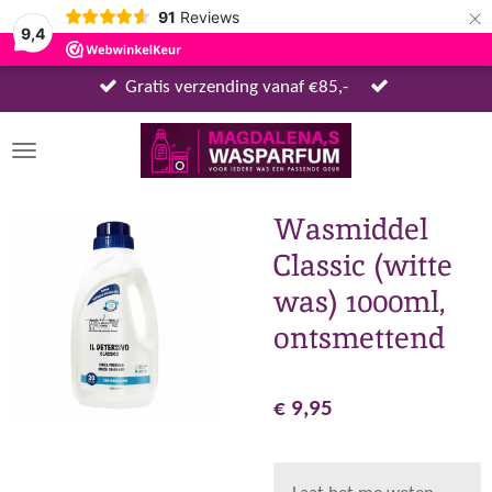
×
91
Reviews
9,4
Gratis verzending vanaf €85,-
Wasmiddel
Classic (witte
was) 1000ml,
ontsmettend
€ 9,95