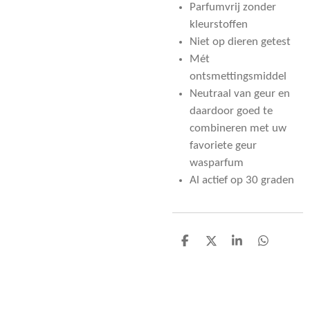
Parfumvrij zonder
kleurstoffen
Niet op dieren getest
Mét
ontsmettingsmiddel
Neutraal van geur en
daardoor goed te
combineren met uw
favoriete geur
wasparfum
Al actief op 30 graden
D
D
S
D
e
e
h
e
l
e
a
l
e
l
r
e
n
e
n