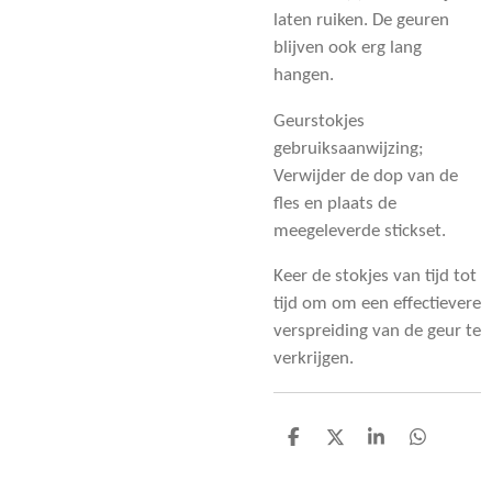
laten ruiken. De geuren
blijven ook erg lang
hangen.
Geurstokjes
gebruiksaanwijzing;
Verwijder de dop van de
fles en plaats de
meegeleverde stickset.
Keer de stokjes van tijd tot
tijd om om een effectievere
verspreiding van de geur te
verkrijgen.
D
D
S
D
e
e
h
e
l
e
a
l