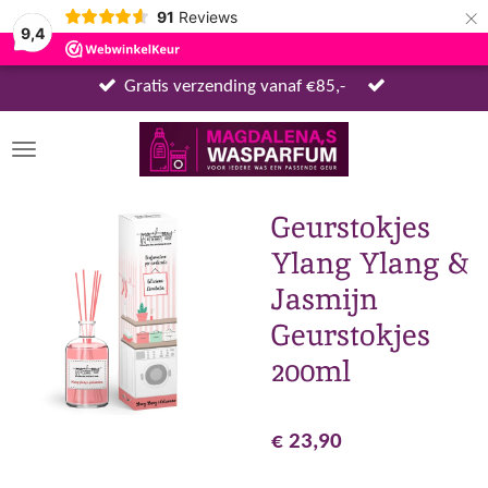
×
91
Reviews
9,4
Gratis verzending vanaf €85,-
Geurstokjes
Ylang Ylang &
Jasmijn
Geurstokjes
200ml
€ 23,90