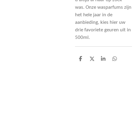
was. Onze wasparfums zijn
het hele jaar in de
aanbieding, kies hier uw
drie favoriete geuren uit in
500ml.
D
D
S
D
e
e
h
e
l
e
a
l
e
l
r
e
n
e
n