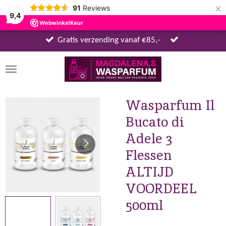
×
91
Reviews
9,4
Gratis verzending vanaf €85,-
Wasparfum Il
Bucato di
Adele 3
Flessen
ALTIJD
VOORDEEL
500ml