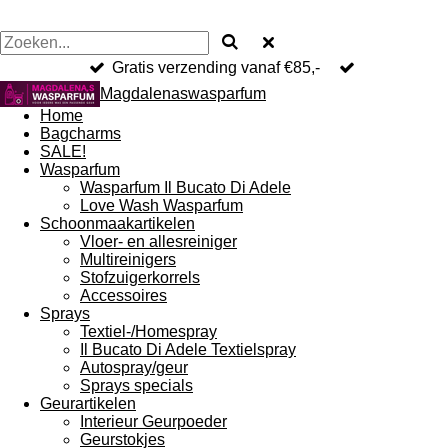
Gratis verzending vanaf €85,-
Magdalenaswasparfum
Home
Bagcharms
SALE!
Wasparfum
Wasparfum Il Bucato Di Adele
Love Wash Wasparfum
Schoonmaakartikelen
Vloer- en allesreiniger
Multireinigers
Stofzuigerkorrels
Accessoires
Sprays
Textiel-/Homespray
Il Bucato Di Adele Textielspray
Autospray/geur
Sprays specials
Geurartikelen
Interieur Geurpoeder
Geurstokjes