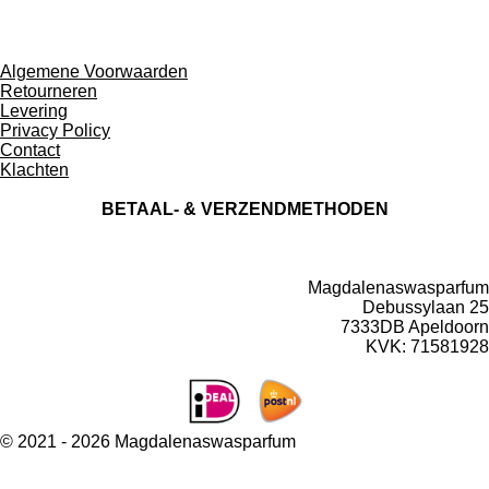
e
e
h
e
l
e
a
l
e
l
r
e
n
e
n
Algemene Voorwaarden
Retourneren
Levering
Privacy Policy
Contact
Klachten
BETAAL- & VERZENDMETHODEN
Magdalenaswasparfum
Debussylaan 25
7333DB Apeldoorn
KVK: 71581928
© 2021 - 2026 Magdalenaswasparfum