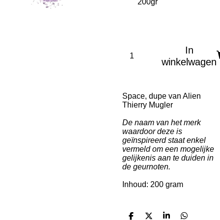
In
winkelwagen
Space, dupe van Alien
Thierry Mugler
De naam van het merk
waardoor deze is
geïnspireerd staat enkel
vermeld om een mogelijke
gelijkenis aan te duiden in
de geurnoten.
Inhoud: 200 gram
D
D
S
D