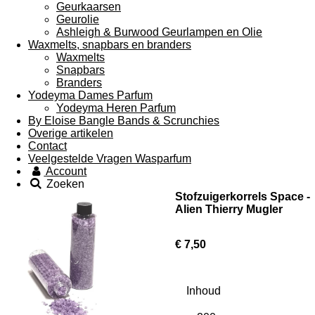
Geurkaarsen
Geurolie
Ashleigh & Burwood Geurlampen en Olie
Waxmelts, snapbars en branders
Waxmelts
Snapbars
Branders
Yodeyma Dames Parfum
Yodeyma Heren Parfum
By Eloise Bangle Bands & Scrunchies
Overige artikelen
Contact
Veelgestelde Vragen Wasparfum
Account
Zoeken
Stofzuigerkorrels Space -
Alien Thierry Mugler
€ 7,50
Inhoud