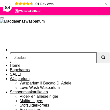
×
91
Reviews
Ga
9,4
direct
naar
de
hoofdinhoud
Home
Bagcharms
SALE!
Wasparfum
Wasparfum Il Bucato Di Adele
Love Wash Wasparfum
Schoonmaakartikelen
Vloer- en allesreiniger
Multireinigers
Stofzuigerkorrels
Accessoires