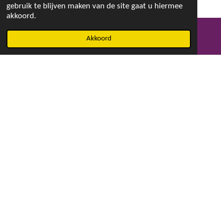
gebruik te blijven maken van de site gaat u hiermee
akkoord.
Akkoord
E-mailadres
Facebook