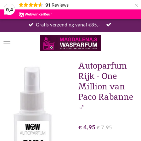
×
91
Reviews
9,4
Gratis verzending vanaf €85,-
Autoparfum
Rijk - One
Million van
Paco Rabanne
♂
€ 4,95
€ 7,95