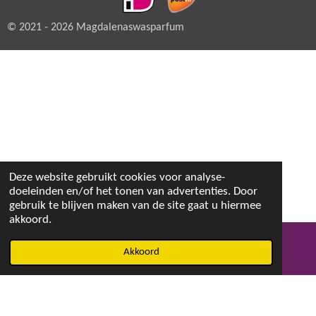
© 2021 - 2026 Magdalenaswasparfum
Deze website gebruikt cookies voor analyse-
doeleinden en/of het tonen van advertenties. Door
gebruik te blijven maken van de site gaat u hiermee
akkoord.
Akkoord
E-mailadres
Facebook