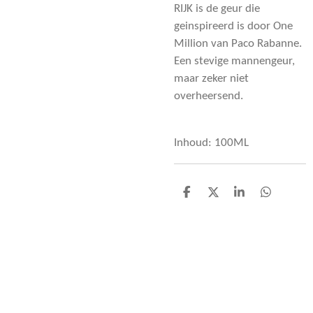
RIJK is de geur die
geinspireerd is door One
Million van Paco Rabanne.
Een stevige mannengeur,
maar zeker niet
overheersend.
Inhoud: 100ML
D
D
S
D
e
e
h
e
l
e
a
l
e
l
r
e
n
e
n