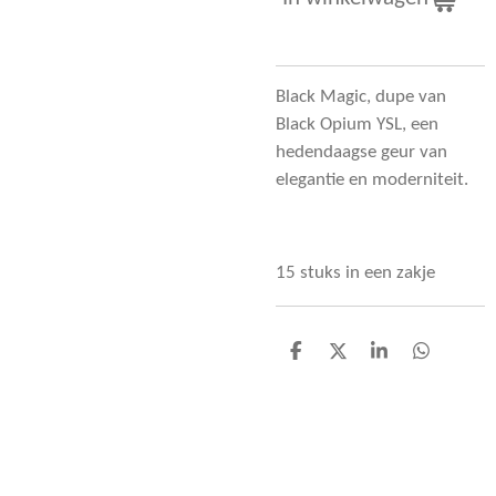
Black Magic, dupe van
Black Opium YSL, een
hedendaagse geur van
elegantie en moderniteit.
15 stuks in een zakje
D
D
S
D
e
e
h
e
l
e
a
l
e
l
r
e
n
e
n