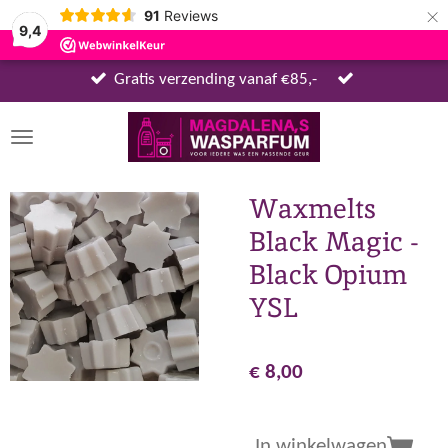
×
91
Reviews
9,4
Gratis verzending vanaf €85,-
Waxmelts
Black Magic -
Black Opium
YSL
€ 8,00
In winkelwagen