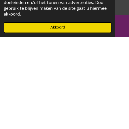
doeleinden en/of het tonen van advertenties. Door
gebruik te blijven maken van de site gaat u hiermee
akkoord.
© 2021 - 2026 Magdalenaswasparfum
Akkoord
E-mailadres
Facebook