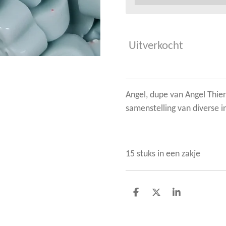
Uitverkocht
Angel, dupe van Angel Thier
samenstelling van diverse i
15 stuks in een zakje
D
D
S
e
e
h
l
e
a
e
l
r