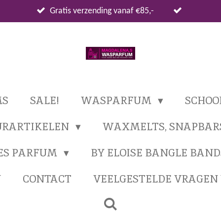
Gratis verzending vanaf €85,-
MS
SALE!
WASPARFUM
SCHO
URARTIKELEN
WAXMELTS, SNAPBAR
ES PARFUM
BY ELOISE BANGLE BAND
N
CONTACT
VEELGESTELDE VRAGE