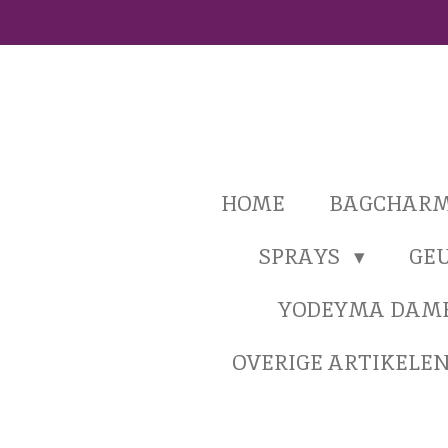
Ga
direct
naar
de
hoofdinhoud
HOME
BAGCHAR
SPRAYS
GE
YODEYMA DAM
OVERIGE ARTIKELE