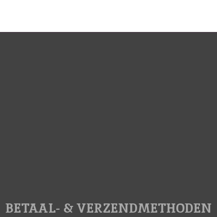
n
e
BETAAL- & VERZENDMETHODEN