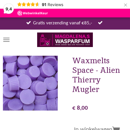
×
91
Reviews
9,4
Gratis verzending vanaf €85,-
Waxmelts
Space - Alien
Thierry
Mugler
€ 8,00
In winkelwagen