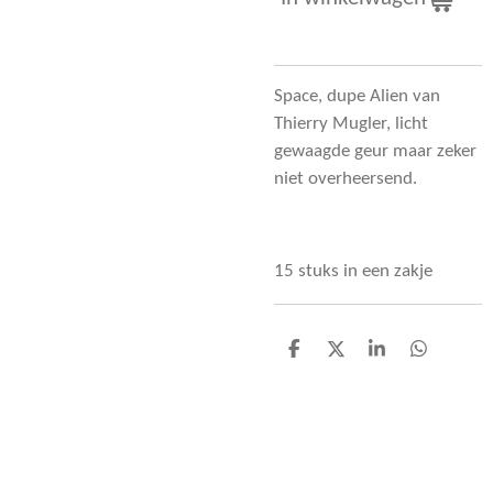
Space, dupe Alien van
Thierry Mugler, licht
gewaagde geur maar zeker
niet overheersend.
15 stuks in een zakje
D
D
S
D
e
e
h
e
l
e
a
l
e
l
r
e
n
e
n