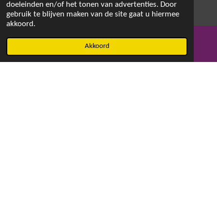
doeleinden en/of het tonen van advertenties. Door
gebruik te blijven maken van de site gaat u hiermee
akkoord.
© 2021 - 2026 Magdalenaswasparfum
Akkoord
E-mailadres
Facebook