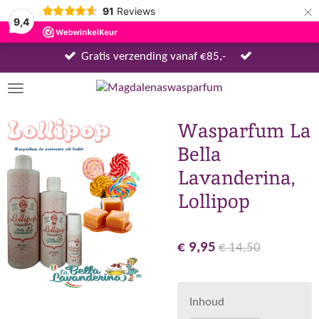
×
91
Reviews
9,4
Gratis verzending vanaf €85,-
Wasparfum La
Bella
Lavanderina,
Lollipop
€ 9,95
€ 14,50
Inhoud