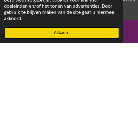
Deze website gebruikt cookies voor analyse-
doeleinden en/of het tonen van advertenties. Door
gebruik te blijven maken van de site gaat u hiermee
akkoord.
© 2021 - 2026 Magdalenaswasparfum
Akkoord
E-mailadres
Facebook