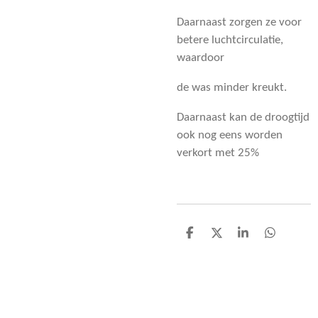
Daarnaast zorgen ze voor
betere luchtcirculatie,
waardoor
de was minder kreukt.
Daarnaast kan de droogtijd
ook nog eens worden
verkort met 25%
D
D
S
D
e
e
h
e
l
e
a
l
e
l
r
e
n
e
n