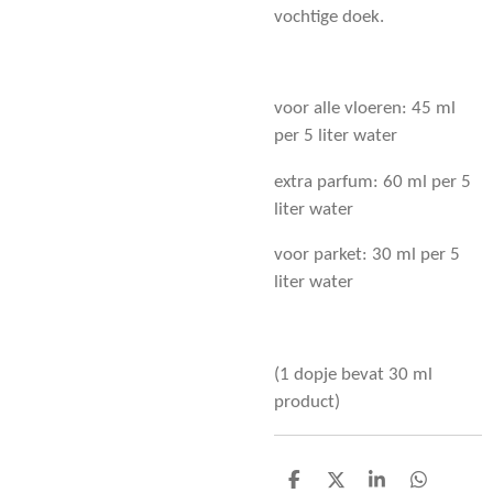
vochtige doek.
voor alle vloeren: 45 ml
per 5 liter water
extra parfum: 60 ml per 5
liter water
voor parket: 30 ml per 5
liter water
(1 dopje bevat 30 ml
product)
D
D
S
D