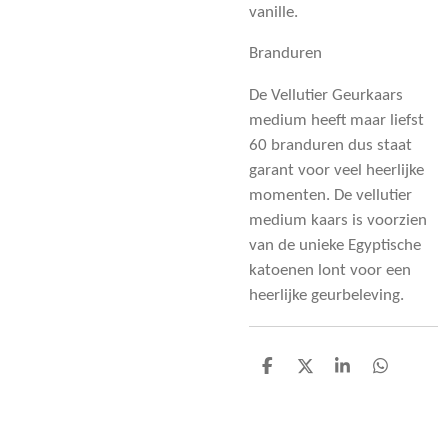
vanille.
Branduren
De Vellutier Geurkaars
medium heeft maar liefst
60 branduren dus staat
garant voor veel heerlijke
momenten. De vellutier
medium kaars is voorzien
van de unieke Egyptische
katoenen lont voor een
heerlijke geurbeleving.
D
D
S
D
e
e
h
e
l
e
a
l
e
l
r
e
n
e
n