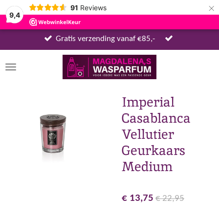
×
91
Reviews
9,4
Gratis verzending vanaf €85,-
Imperial
Casablanca
Vellutier
Geurkaars
Medium
€ 13,75
€ 22,95