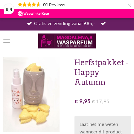
×
91
Reviews
9,4
Gratis verzending vanaf €85,-
Herfstpakket -
Happy
Autumn
€ 9,95
€ 17,95
Laat het me weten
wanneer dit product