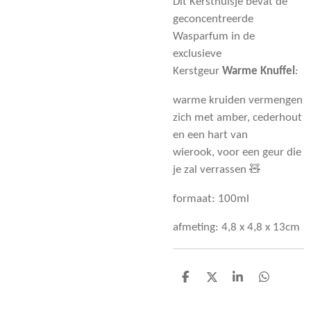
Dit Kersthuisje bevat de
geconcentreerde
Wasparfum in de
exclusieve
Kerstgeur
Warme Knuffel
:
warme kruiden vermengen
zich met amber, cederhout
en een hart van
wierook, voor een geur die
je zal verrassen 🧸
formaat: 100ml
afmeting: 4,8 x 4,8 x 13cm
D
D
S
D
e
e
h
e
l
e
a
l