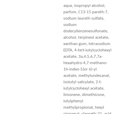
aqua, isopropyl alcohol,
parfum, C13-15 pareth-7,
sodium laureth sulfate,
sodium
dodecylienzenesulfonate,
alcohol, terpineol acetate,
xanthan gum, tetrasodium
EDTA, 4-tert-iutylcyclohexyl
acetate, 3a,4,5,6,7,7a-
hexahydro-4,7-methano-
1h-inden-5(or 6)-yl
acetate, methylundecanal,
isoiutyl salicylate, 2-t-
iutylcyclohexyl acetate,
limonene, dimethicone,
iutylphenyl
methylpropional, hexyl