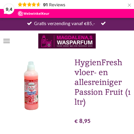
×
91
Reviews
9,4
Gratis verzending vanaf €85,-
HygienFresh
vloer- en
allesreiniger
Passion Fruit (1
ltr)
€ 8,95