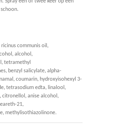
n. Spray één of twee keer op een
 schoon.
 ricinus communis oil,
cohol, alcohol,
, tetramethyl
, benzyl salicylate, alpha-
nnamal, coumarin, hydroxyisohexyl 3-
, tetrasodium edta, linalool,
 citronellol, anise alcohol,
teareth-21,
e, methylisothiazolinone.