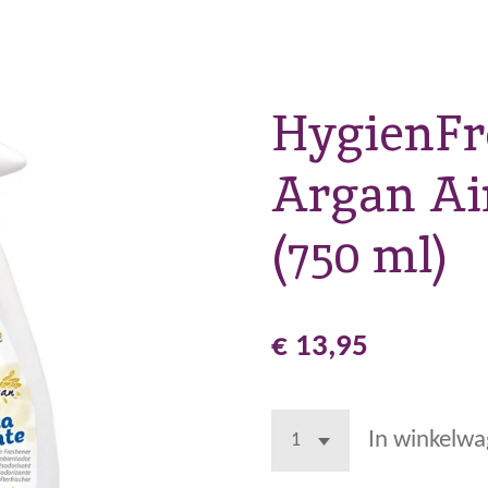
HygienFr
Argan Ai
(750 ml)
€ 13,95
In winkelw