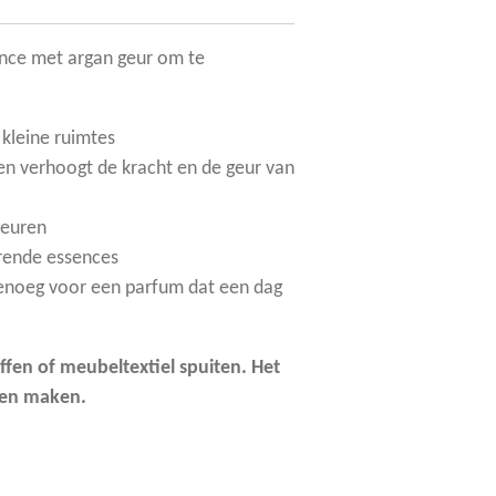
ence met argan geur om te
 kleine ruimtes
f en verhoogt de kracht en de geur van
geuren
rende essences
genoeg voor een parfum dat een dag
ffen of meubeltextiel spuiten. Het
nen maken.