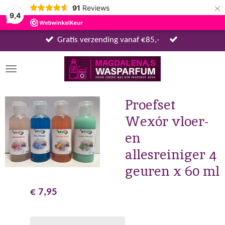
×
91
Reviews
9,4
Gratis verzending vanaf €85,-
Proefset
Wexór vloer-
en
allesreiniger 4
geuren x 60 ml
€ 7,95