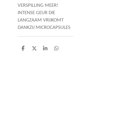
VERSPILLING MEER!
INTENSE GEUR DIE
LANGZAAM VRIJKOMT
DANKZIJ MICROCAPSULES
D
D
S
D
e
e
h
e
l
e
a
l
e
l
r
e
n
e
n